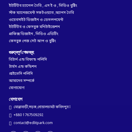
ইউটিউব চ্যানেল তৈরি , এস ই ও , ভিডিও বুষ্টিং
স্টক ম্যানেজমেন্ট সফটওয়্যার ,অ্যাপস তৈরি
ওয়েবসাইট ডিজাইন ও ডেভলপমেন্ট
ইউটিউব ও ফেসবুক মনিটাইজেশন
গ্রাফিক্স ডিজাইন , ভিডিও এডিটিং
ফেসবুক পেজ সেট আপ ও বুষ্টিং
গুরুত্বপূর্ণ পেজসমূহ
রিটার্ন এন্ড রিফান্ড পলিসি
টার্মস এন্ড কন্ডিশন
প্রাইভেসি পলিসি
আমাদের সম্পর্কে
যোগাযোগ
যোগাযোগ
মোল্লাবাড়ী,সড়ক,গোয়ালচামট ফরিদপুর l
+880 1767509292
contact@edlitpark.com